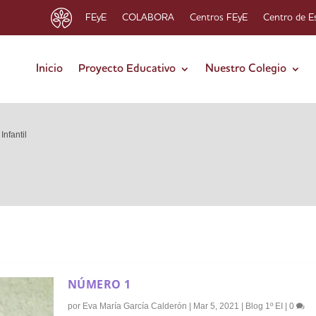
FEyE
COLABORA
Centros FEyE
Centro de E
Inicio
Proyecto Educativo
Nuestro Colegio
Infantil
NÚMERO 1
por
Eva María García Calderón
|
Mar 5, 2021
|
Blog 1º EI
|
0