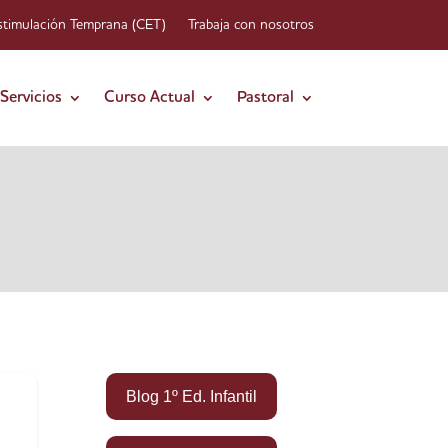
stimulación Temprana (CET)
Trabaja con nosotros
Servicios
Curso Actual
Pastoral
Blog 1º Ed. Infantil