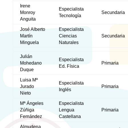
Irene
Especialista
Monroy
Secundaria
Tecnología
Anguita
José Alberto
Especialista
Martín
Ciencias
Secundaria
Minguela
Naturales
Julián
Especialista
Mohedano
Primaria
Ed. Física
Duque
Luisa Mª
Especialista
Jurado
Primaria
Inglés
Nieto
Mª Ángeles
Especialista
Zúñiga
Lengua
Primaria
Fernández
Castellana
Almudena