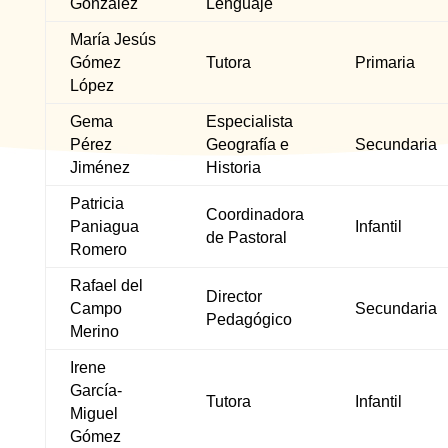
González
Lenguaje
María Jesús
Gómez
Tutora
Primaria
López
Gema
Especialista
Pérez
Geografía e
Secundaria
Jiménez
Historia
Patricia
Coordinadora
Paniagua
Infantil
de Pastoral
Romero
Rafael del
Director
Campo
Secundaria
Pedagógico
Merino
Irene
García-
Tutora
Infantil
Miguel
Gómez