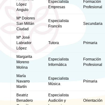
Especialista
Formación
López
Empresas
Profesional
Angulo
Mª Dolores
Especialista
San Millán
Secundaria
Francés
Ciudad
Mª José
Labrador
Tutora
Primaria
López
Margarita
Especialista
Formación
Moreno
Informática
Profesional
Molina
María
Especialista
Navarro
Primaria
Música
Martín
Beatriz
Especialista
Benadero
Audición y
Orientación