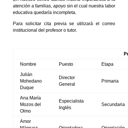
atención a familias, apoyo sin el cual nuestra labor
educativa quedaría incompleta.
Para solicitar cita previa se utilizará el correo
institucional del profesor o tutor.
P
Nombre
Puesto
Etapa
Julián
Director
Mohedano
Primaria
General
Duque
Ana María
Especialista
Mozos del
Secundaria
Inglés
Olmo
Amor
Márquez
Orientadora
Orientación