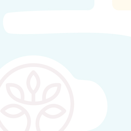
Estamos manos a la obra con nuestro primer
Proyecto de Comprensión: Pachín Pachán mis
manos sucias están. El objetivo principal es
descubir la importancia de lavarse bien las manos
y todo lo que podemos hacer con ellas. Con todas