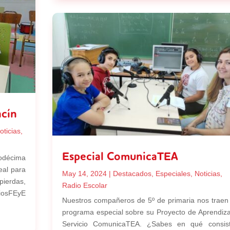
acín
oticias
,
Especial ComunicaTEA
uodécima
eal para
May 14, 2024
|
Destacados
,
Especiales
,
Noticias
,
 pierdas,
Radio Escolar
osFEyE
Nuestros compañeros de 5º de primaria nos traen
programa especial sobre su Proyecto de Aprendiza
Servicio ComunicaTEA. ¿Sabes en qué consis