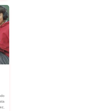
ndo
sta
ez,