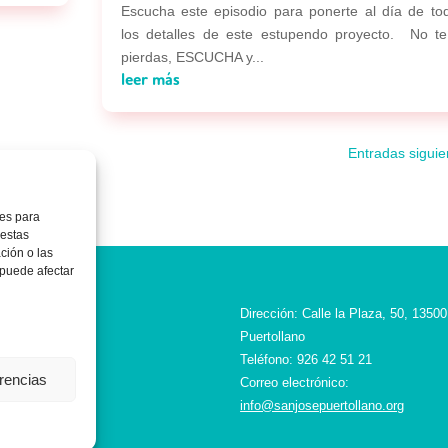
Escucha este episodio para ponerte al día de to
los detalles de este estupendo proyecto. No te
pierdas, ESCUCHA y...
leer más
Entradas siguie
ies para
 estas
ción o las
, puede afectar
 y Cumplimiento
Dirección: Calle la Plaza, 50, 13500
 Legal
Puertollano
cción de Datos
Teléfono: 926 42 51 21
erencias
ca de Cookies
Correo electrónico:
cto
info@sanjosepuertollano.org