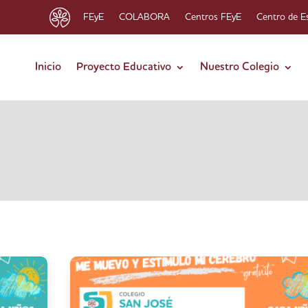
FEyE
COLABORA
Centros FEyE
Centro de E
Inicio
Proyecto Educativo
Nuestro Colegio