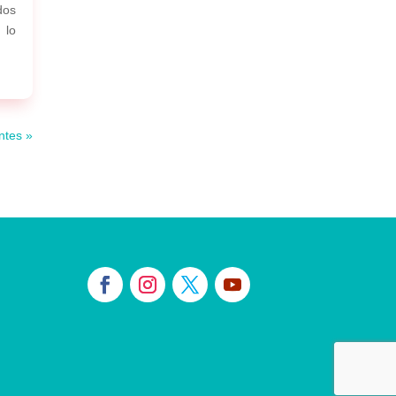
dos
 lo
ntes »