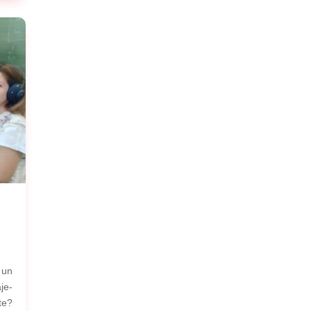
 un
je-
te?