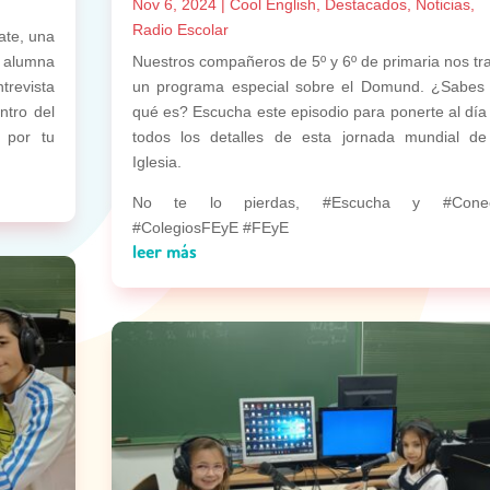
Nov 6, 2024
|
Cool English
,
Destacados
,
Noticias
,
Radio Escolar
ate, una
 alumna
Nuestros compañeros de 5º y 6º de primaria nos tr
trevista
un programa especial sobre el Domund. ¿Sabes
ntro del
qué es? Escucha este episodio para ponerte al día
 por tu
todos los detalles de esta jornada mundial de
Iglesia.
No te lo pierdas, #Escucha y #Conec
#ColegiosFEyE #FEyE
leer más