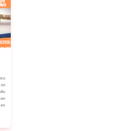
tro
 mi
llo
ran
 en