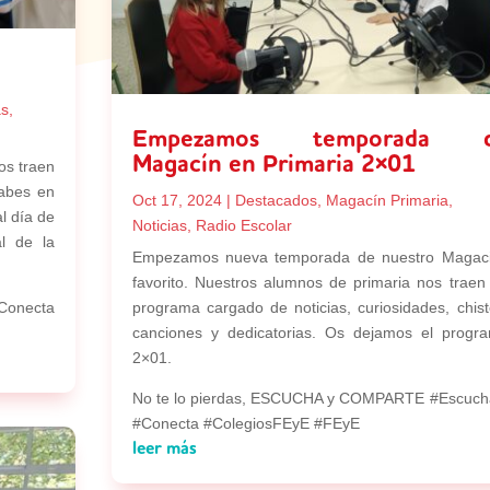
as
,
Empezamos temporada 
Magacín en Primaria 2×01
os traen
abes en
Oct 17, 2024
|
Destacados
,
Magacín Primaria
,
l día de
Noticias
,
Radio Escolar
al de la
Empezamos nueva temporada de nuestro Magac
favorito. Nuestros alumnos de primaria nos traen
onecta
programa cargado de noticias, curiosidades, chist
canciones y dedicatorias. Os dejamos el progr
2×01.
No te lo pierdas, ESCUCHA y COMPARTE #Escuch
#Conecta #ColegiosFEyE #FEyE
leer más