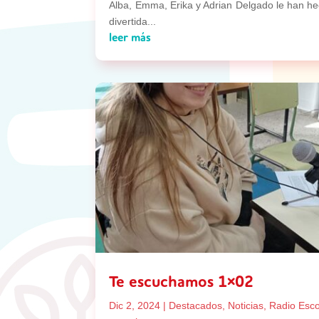
Alba, Emma, Erika y Adrian Delgado le han h
divertida...
leer más
Te escuchamos 1×02
Dic 2, 2024
|
Destacados
,
Noticias
,
Radio Esco