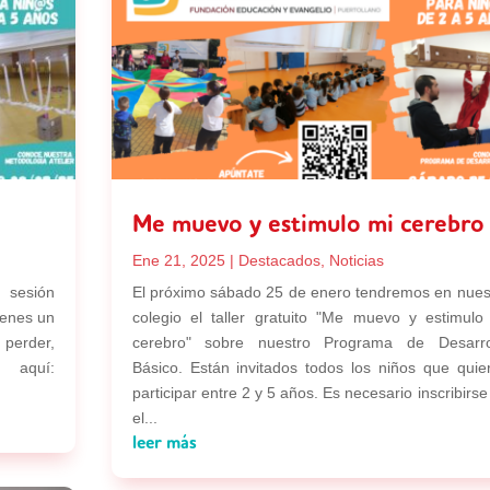
Me muevo y estimulo mi cerebro
Ene 21, 2025
|
Destacados
,
Noticias
 sesión
El próximo sábado 25 de enero tendremos en nues
ienes un
colegio el taller gratuito "Me muevo y estimulo
perder,
cerebro" sobre nuestro Programa de Desarro
uí:
Básico. Están invitados todos los niños que quie
participar entre 2 y 5 años. Es necesario inscribirse
el...
leer más