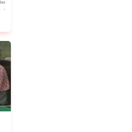
las
: -