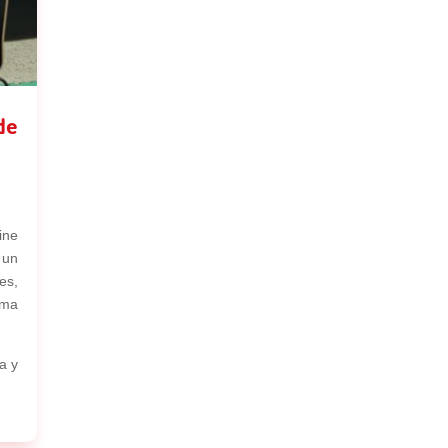
de
ine
 un
es,
ama
a y