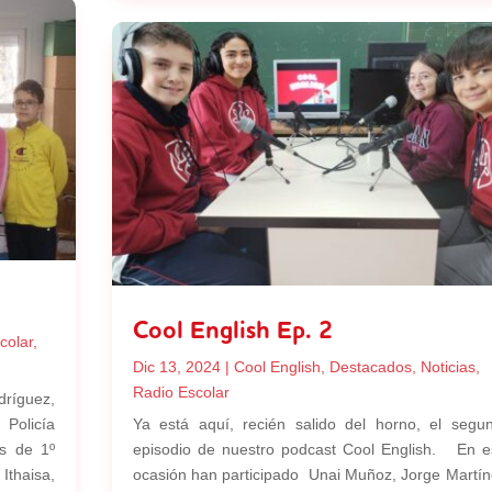
Cool English Ep. 2
colar
,
Dic 13, 2024
|
Cool English
,
Destacados
,
Noticias
,
Radio Escolar
ríguez,
 Policía
Ya está aquí, recién salido del horno, el segu
os de 1º
episodio de nuestro podcast Cool English. En e
Ithaisa,
ocasión han participado Unai Muñoz, Jorge Martín