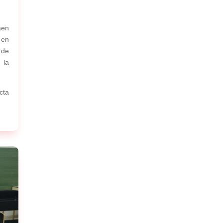
aen
 en
 de
 la
ta