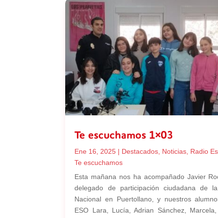
Te escuchamos 1×03
Ene 16, 2025
|
Destacados
,
Noticias
,
Radio Es
Te escuchamos
Esta mañana nos ha acompañado Javier Rod
delegado de participación ciudadana de la
Nacional en Puertollano, y nuestros alumn
ESO Lara, Lucía, Adrian Sánchez, Marcela, 