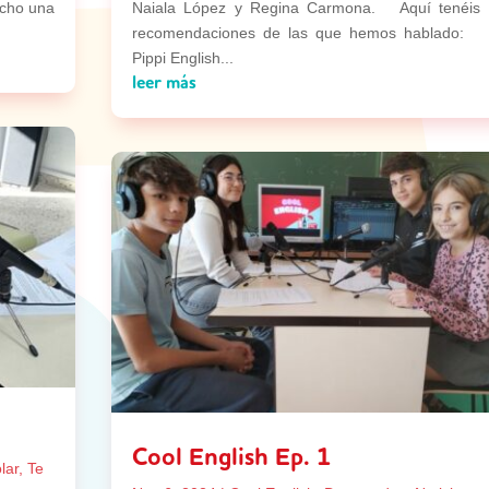
echo una
Naiala López y Regina Carmona. Aquí tenéis 
recomendaciones de las que hemos hablado
Pippi English...
leer más
Cool English Ep. 1
lar
,
Te