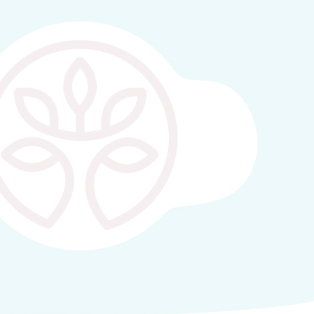
Los alumnos de 6º EP han iniciado hoy el pro
porcentajes, aumentos y descuentos. Será 
puedan convertir en grandes vendedores desd