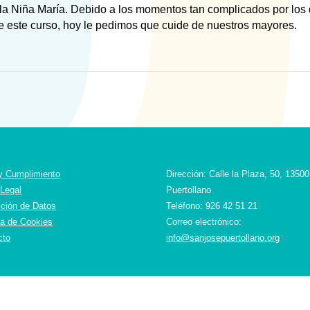
la Niña María. Debido a los momentos tan complicados por los
 este curso, hoy le pedimos que cuide de nuestros mayores.
 y Cumplimiento
Dirección: Calle la Plaza, 50, 13500
 Legal
Puertollano
cción de Datos
Teléfono: 926 42 51 21
ca de Cookies
Correo electrónico:
cto
info@sanjosepuertollano.org