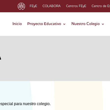
FEyE
COLABORA
Centros FEyE
Centro de E
Inicio
Proyecto Educativo
Nuestro Colegio
A
special para nuestro colegio.