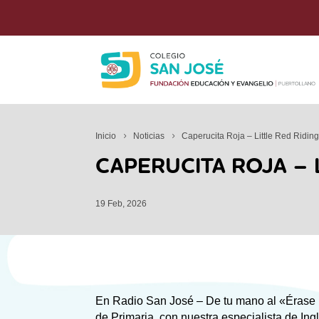
Inicio
Noticias
Caperucita Roja – Little Red Ridin
CAPERUCITA ROJA – 
19 Feb, 2026
En Radio San José – De tu mano al «Érase 
de Primaria, con nuestra especialista de Ing