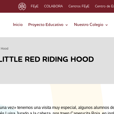
FEyE
COLABORA
Centros FEyE
Centro de E
Inicio
Proyecto Educativo
Nuestro Colegio
g Hood
LITTLE RED RIDING HOOD
una vez» tenemos una visita muy especial, algunos alumnos de
lés Luisa Jurado a la cabeza, nos traen Caperucita Roja, en ing